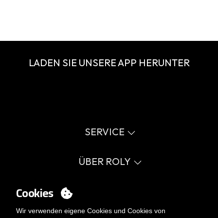
LADEN SIE UNSERE APP HERUNTER
SERVICE
Online-Katalog
Size guide
ÜBER ROLY
Glossar
Verkaufsprozess
Werte
FAQ
Unternehmerische Verantwortung
Cookies
ACOUNT
Druckfehler Katalog
Zertifizierungen
Arbeiten Sie mit uns
Anmelden
Wir verwenden eigene Cookies und Cookies von
Interne Verwaltungsrichtlinie
Sie möchten Kunde werden?